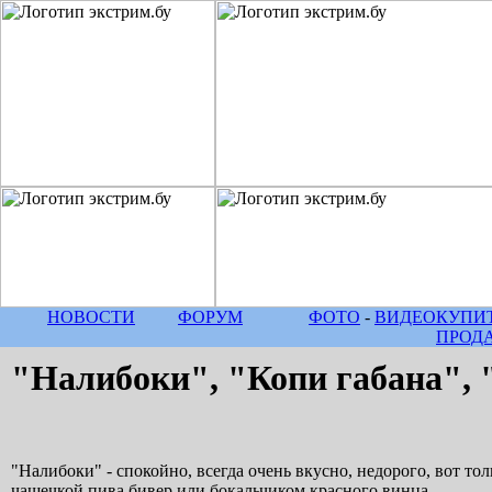
НОВОСТИ
ФОРУМ
ФОТО
-
ВИДЕО
КУПИТ
ПРОД
"Налибоки", "Копи габана", 
"Налибоки" - спокойно, всегда очень вкусно, недорого, вот то
чашечкой пива бивер или бокальчиком красного винца...