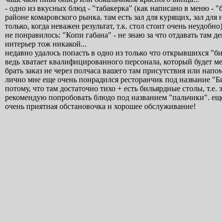
- одно из вкусных блюд - "табакерка" (как написано в меню - "
районе комаровского рынка. там есть зал для курящих, зал для
только, когда неважен результат, т.к. стол стоит очень неудобно)
не понравилось: "Копи габана" - не знаю за что отдавать там д
интерьер тож никакой...
недавно удалось попасть в одно из только что открывшихся "битл
ведь хватает квалифицированного персонала, который будет ме
брать заказ не через полчаса вашего там присутствия или напом
лично мне еще очень понрадился ресторанчик под название "Би
потому, что там достаточно тихо + есть бильярдные столы, т.е.
рекомендую попробовать блюдо под названием "пальчики". еще 
очень приятная обстановочка и хорошее обслуживание!